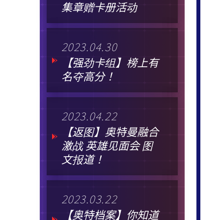
集章赠卡册活动
2023.04.30
【强劲卡组】榜上有
名夺高分！
2023.04.22
【返图】奥特曼融合
激战 英雄见面会 图
文报道！
2023.03.22
【奥特档案】你知道