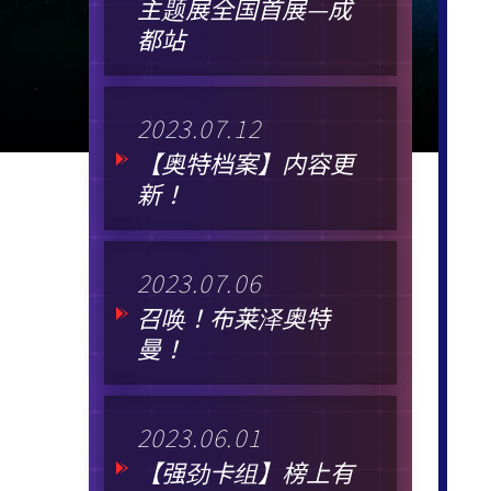
主题展全国首展—成
都站
2023.07.12
【奥特档案】内容更
新！
2023.07.06
召唤！布莱泽奥特
曼！
2023.06.01
【强劲卡组】榜上有