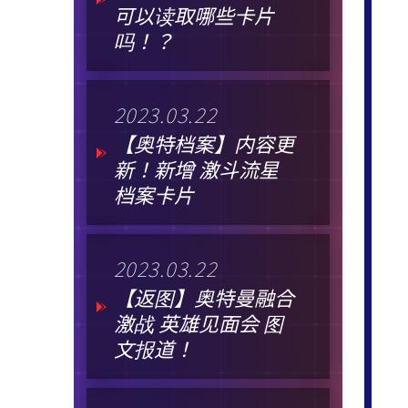
可以读取哪些卡片
吗！？
2023.03.22
【奥特档案】内容更
新！新增 激斗流星
档案卡片
2023.03.22
【返图】奥特曼融合
激战 英雄见面会 图
文报道！