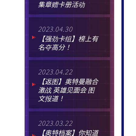
集章赠卡册活动
2023.04.30
【强劲卡组】榜上有
名夺高分！
2023.04.22
【返图】奥特曼融合
激战 英雄见面会 图
文报道！
2023.03.22
【奥特档案】你知道