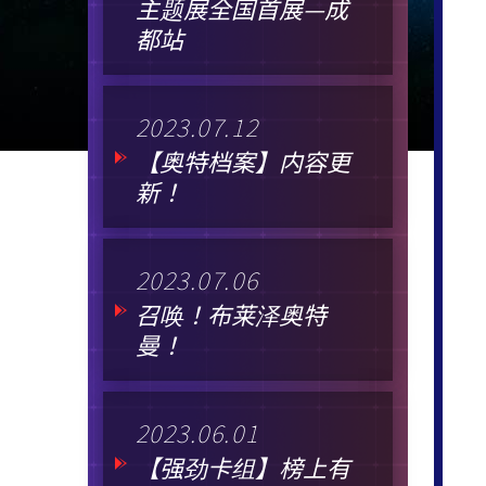
主题展全国首展—成
都站
2023.07.12
【奥特档案】内容更
新！
2023.07.06
召唤！布莱泽奥特
曼！
2023.06.01
【强劲卡组】榜上有