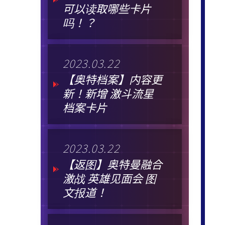
可以读取哪些卡片
吗！？
2023.03.22
【奥特档案】内容更
新！新增 激斗流星
档案卡片
2023.03.22
【返图】奥特曼融合
激战 英雄见面会 图
文报道！