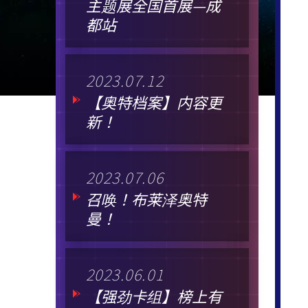
主题展全国首展—成
都站
2023.07.12
【奥特档案】内容更
新！
2023.07.06
召唤！布莱泽奥特
曼！
2023.06.01
【强劲卡组】榜上有