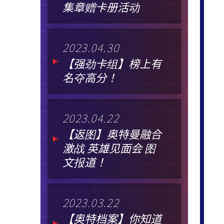
集章赠卡册活动
2023.04.30
【强劲卡组】榜上有
名夺高分！
2023.04.22
【返图】奥特曼融合
激战 英雄见面会 图
文报道！
2023.03.22
【奥特档案】你知道