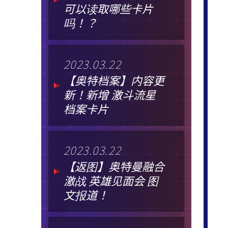
可以读取哪些卡片
吗！？
2023.03.22
【奥特档案】内容更
新！新增 激斗流星
档案卡片
2023.03.22
【返图】奥特曼融合
激战 英雄见面会 图
文报道！