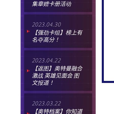
集章赠卡册活动
2023.04.30
【强劲卡组】榜上有
名夺高分！
2023.04.22
【返图】奥特曼融合
激战 英雄见面会 图
文报道！
2023.03.22
【奥特档案】你知道