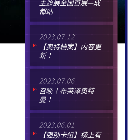
主题展全国首展—成
都站
2023.07.12
【奥特档案】内容更
新！
2023.07.06
召唤！布莱泽奥特
曼！
2023.06.01
【强劲卡组】榜上有