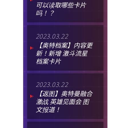
可以读取哪些卡片
吗！？
2023.03.22
【奥特档案】内容更
新！新增 激斗流星
档案卡片
2023.03.22
【返图】奥特曼融合
激战 英雄见面会 图
文报道！