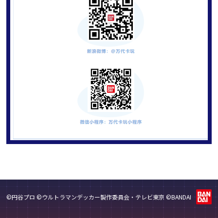
©円谷プロ ©ウルトラマンデッカー製作委員会・テレビ東京 ©BANDAI