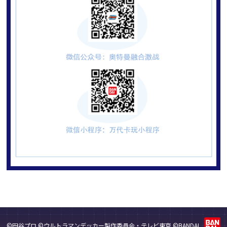
©円谷プロ ©ウルトラマンデッカー製作委員会・テレビ東京 ©BANDAI